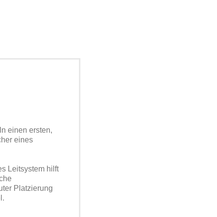
ln einen ersten,
cher eines
 Leitsystem hilft
iche
uter Platzierung
l.